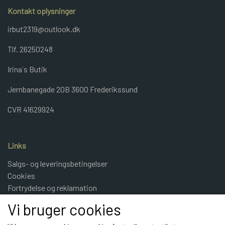
Kontakt oplysninger
irbut2319@outlook.dk
Tlf. 26250248
Irina`s Butik
Jernbanegade 20B 3600 Frederikssund
CVR 41629924
Links
Salgs- og leveringsbetingelser
Cookies
Fortrydelse og reklamation
Kunde login
Vi bruger cookies
Om os