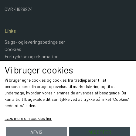
CVR 41629924
Links
Salgs- og leveringsbetingelser
Cookies
Fortrydelse og reklamation
Kunde login
Vi bruger cookies
Om os
Vi bruger egne cookies og cookies fra tredjeparter til at
personalisere din brugeroplevelse, til markedsføring og til at
Sociale medier
undersøge, hvordan vores hjemmeside anvendes af besøgende. Du
kan altid tilbagekalde dit samtykke ved at trykke på linket 'Cookies'
nederst på siden.
Læs mere om cookies her
AFVIS
ACCEPTER