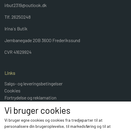
irbut2319@outlook.dk
Tlf. 26250248
Irina`s Butik
Jernbanegade 20B 3600 Frederikssund
CVR 41629924
Links
Salgs- og leveringsbetingelser
Cookies
Fortrydelse og reklamation
Kunde login
Vi bruger cookies
Om os
Vi bruger egne cookies og cookies fra tredjeparter til at
personalisere din brugeroplevelse, til markedsføring og til at