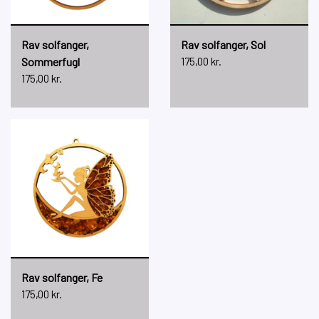
Rav solfanger,
Rav solfanger, Sol
Sommerfugl
175,00 kr.
175,00 kr.
Rav solfanger, Fe
175,00 kr.